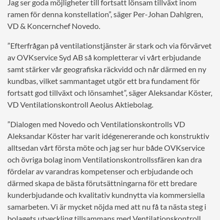
Jag ser goda möjligheter till fortsatt lönsam tillväxt inom
ramen för denna konstellation”, säger Per-Johan Dahlgren,
VD & Koncernchef Novedo.
”Efterfrågan på ventilationstjänster är stark och via förvärvet
av OVKservice Syd AB så kompletterar vi vårt erbjudande
samt stärker vår geografiska räckvidd och når därmed en ny
kundbas, vilket sammantaget utgör ett bra fundament för
fortsatt god tillväxt och lönsamhet”, säger Aleksandar Köster,
VD Ventilationskontroll Aeolus Aktiebolag.
”Dialogen med Novedo och Ventilationskontrolls VD
Aleksandar Köster har varit idégenererande och konstruktiv
alltsedan vårt första möte och jag ser hur både OVKservice
och övriga bolag inom Ventilationskontrollssfären kan dra
fördelar av varandras kompetenser och erbjudande och
därmed skapa de bästa förutsättningarna för ett bredare
kunderbjudande och kvalitativ kundnytta via kommersiella
samarbeten. Vi är mycket nöjda med att nu få ta nästa steg i
bolagets utveckling tillsammans med Ventilationskontroll